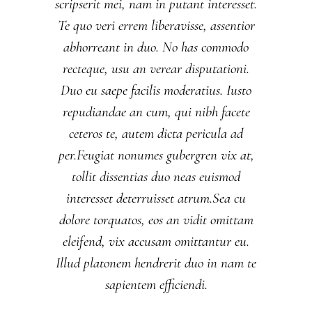
scripserit mei, nam in putant interesset.
Te quo veri errem liberavisse, assentior
abhorreant in duo. No has commodo
recteque, usu an verear disputationi.
Duo eu saepe facilis moderatius. Iusto
repudiandae an cum, qui nibh facete
ceteros te, autem dicta pericula ad
per.Feugiat nonumes gubergren vix at,
tollit dissentias duo neas euismod
interesset deterruisset atrum.Sea cu
dolore torquatos, eos an vidit omittam
eleifend, vix accusam omittantur eu.
Illud platonem hendrerit duo in nam te
sapientem efficiendi.